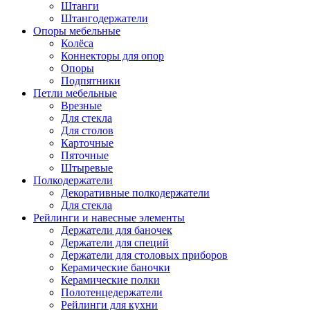
Штанги
Штангодержатели
Опоры мебельные
Колёса
Коннекторы для опор
Опоры
Подпятники
Петли мебельные
Врезные
Для стекла
Для столов
Карточные
Пяточные
Штыревые
Полкодержатели
Декоративные полкодержатели
Для стекла
Рейлинги и навесные элементы
Держатели для баночек
Держатели для специй
Держатели для столовых приборов
Керамические баночки
Керамические полки
Полотенцедержатели
Рейлинги для кухни