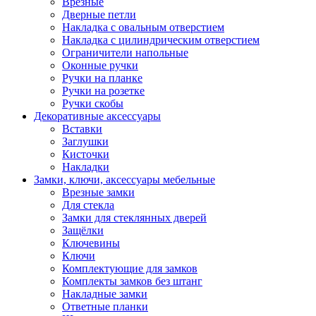
Врезные
Дверные петли
Накладка с овальным отверстием
Накладка с цилиндрическим отверстием
Ограничители напольные
Оконные ручки
Ручки на планке
Ручки на розетке
Ручки скобы
Декоративные аксессуары
Вставки
Заглушки
Кисточки
Накладки
Замки, ключи, аксессуары мебельные
Врезные замки
Для стекла
Замки для стеклянных дверей
Защёлки
Ключевины
Ключи
Комплектующие для замков
Комплекты замков без штанг
Накладные замки
Ответные планки