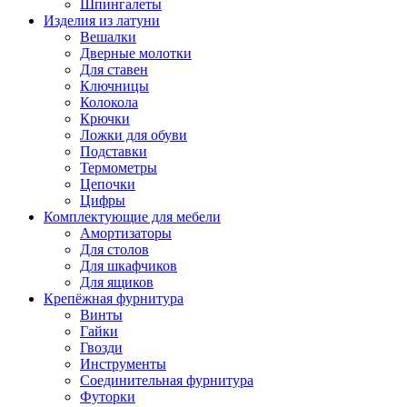
Шпингалеты
Изделия из латуни
Вешалки
Дверные молотки
Для ставен
Ключницы
Колокола
Крючки
Ложки для обуви
Подставки
Термометры
Цепочки
Цифры
Комплектующие для мебели
Амортизаторы
Для столов
Для шкафчиков
Для ящиков
Крепёжная фурнитура
Винты
Гайки
Гвозди
Инструменты
Соединительная фурнитура
Футорки