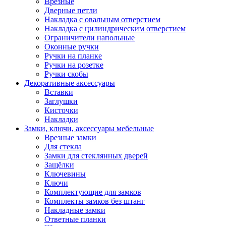
Врезные
Дверные петли
Накладка с овальным отверстием
Накладка с цилиндрическим отверстием
Ограничители напольные
Оконные ручки
Ручки на планке
Ручки на розетке
Ручки скобы
Декоративные аксессуары
Вставки
Заглушки
Кисточки
Накладки
Замки, ключи, аксессуары мебельные
Врезные замки
Для стекла
Замки для стеклянных дверей
Защёлки
Ключевины
Ключи
Комплектующие для замков
Комплекты замков без штанг
Накладные замки
Ответные планки