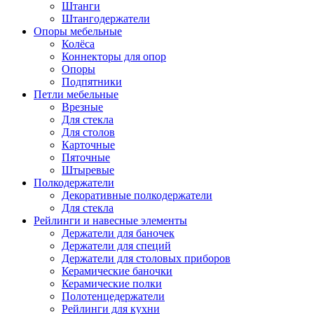
Штанги
Штангодержатели
Опоры мебельные
Колёса
Коннекторы для опор
Опоры
Подпятники
Петли мебельные
Врезные
Для стекла
Для столов
Карточные
Пяточные
Штыревые
Полкодержатели
Декоративные полкодержатели
Для стекла
Рейлинги и навесные элементы
Держатели для баночек
Держатели для специй
Держатели для столовых приборов
Керамические баночки
Керамические полки
Полотенцедержатели
Рейлинги для кухни