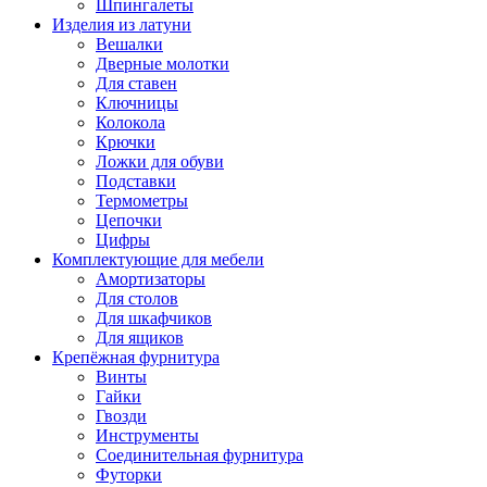
Шпингалеты
Изделия из латуни
Вешалки
Дверные молотки
Для ставен
Ключницы
Колокола
Крючки
Ложки для обуви
Подставки
Термометры
Цепочки
Цифры
Комплектующие для мебели
Амортизаторы
Для столов
Для шкафчиков
Для ящиков
Крепёжная фурнитура
Винты
Гайки
Гвозди
Инструменты
Соединительная фурнитура
Футорки