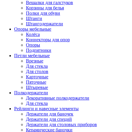
Вешалки для галстуков
Корзины для белья
Полки для обуви
Штанги
Штангодержатели
Опоры мебельные
Колёса
Коннекторы для опор
Опоры
Подпятники
Петли мебельные
Врезные
Для стекла
Для столов
Карточные
Пяточные
Штыревые
Полкодержатели
Декоративные полкодержатели
Для стекла
Рейлинги и навесные элементы
Держатели для баночек
Держатели для специй
Держатели для столовых приборов
Керамические баночки