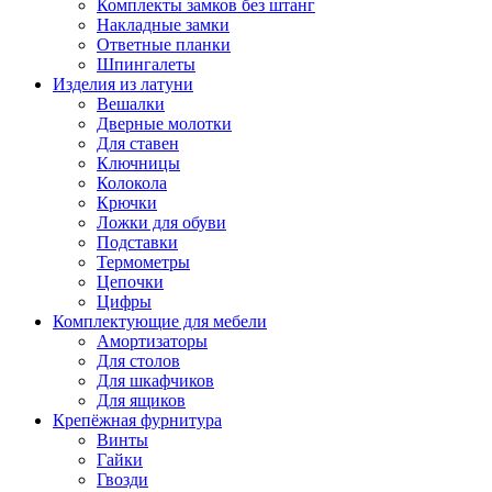
Комплекты замков без штанг
Накладные замки
Ответные планки
Шпингалеты
Изделия из латуни
Вешалки
Дверные молотки
Для ставен
Ключницы
Колокола
Крючки
Ложки для обуви
Подставки
Термометры
Цепочки
Цифры
Комплектующие для мебели
Амортизаторы
Для столов
Для шкафчиков
Для ящиков
Крепёжная фурнитура
Винты
Гайки
Гвозди