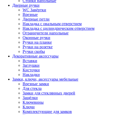
Стойки напольные
Дверные ручки
WC Завёртки
Врезные
Дверные петли
Накладка с овальным отверстием
Накладка с цилиндрическим отверстием
Ограничители напольные
Оконные ручки
Ручки на планке
Ручки на розетке
Ручки скобы
Декоративные аксессуары
Вставки
Заглушки
Кисточки
Накладки
Замки, ключи, аксессуары мебельные
Врезные замки
Для стекла
Замки для стеклянных дверей
Защёлки
Ключевины
Ключи
Комплектующие для замков