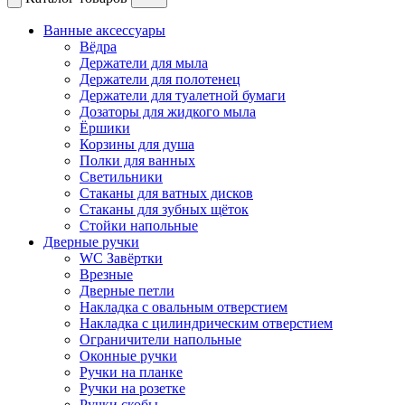
Ванные аксессуары
Вёдра
Держатели для мыла
Держатели для полотенец
Держатели для туалетной бумаги
Дозаторы для жидкого мыла
Ёршики
Корзины для душа
Полки для ванных
Светильники
Стаканы для ватных дисков
Стаканы для зубных щёток
Стойки напольные
Дверные ручки
WC Завёртки
Врезные
Дверные петли
Накладка с овальным отверстием
Накладка с цилиндрическим отверстием
Ограничители напольные
Оконные ручки
Ручки на планке
Ручки на розетке
Ручки скобы