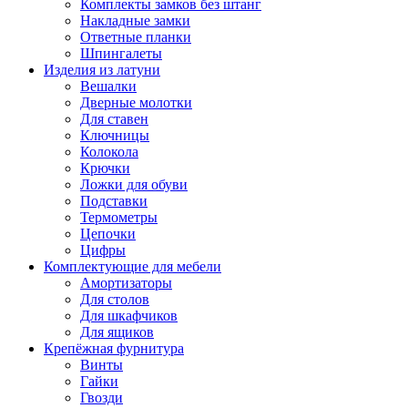
Комплекты замков без штанг
Накладные замки
Ответные планки
Шпингалеты
Изделия из латуни
Вешалки
Дверные молотки
Для ставен
Ключницы
Колокола
Крючки
Ложки для обуви
Подставки
Термометры
Цепочки
Цифры
Комплектующие для мебели
Амортизаторы
Для столов
Для шкафчиков
Для ящиков
Крепёжная фурнитура
Винты
Гайки
Гвозди