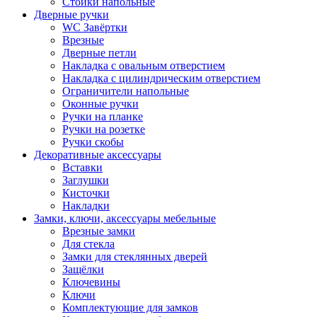
Стойки напольные
Дверные ручки
WC Завёртки
Врезные
Дверные петли
Накладка с овальным отверстием
Накладка с цилиндрическим отверстием
Ограничители напольные
Оконные ручки
Ручки на планке
Ручки на розетке
Ручки скобы
Декоративные аксессуары
Вставки
Заглушки
Кисточки
Накладки
Замки, ключи, аксессуары мебельные
Врезные замки
Для стекла
Замки для стеклянных дверей
Защёлки
Ключевины
Ключи
Комплектующие для замков