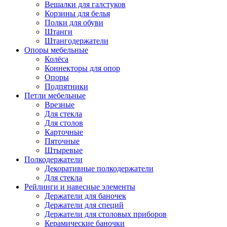
Вешалки для галстуков
Корзины для белья
Полки для обуви
Штанги
Штангодержатели
Опоры мебельные
Колёса
Коннекторы для опор
Опоры
Подпятники
Петли мебельные
Врезные
Для стекла
Для столов
Карточные
Пяточные
Штыревые
Полкодержатели
Декоративные полкодержатели
Для стекла
Рейлинги и навесные элементы
Держатели для баночек
Держатели для специй
Держатели для столовых приборов
Керамические баночки