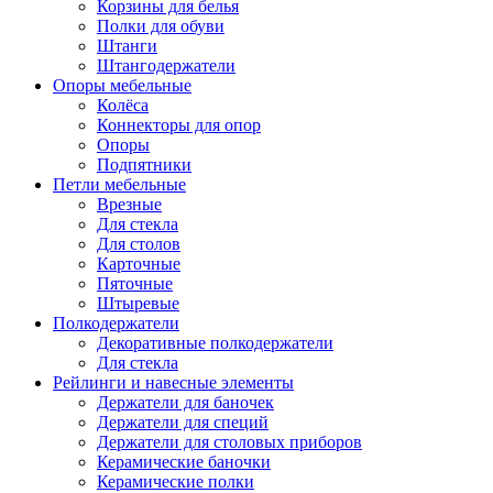
Корзины для белья
Полки для обуви
Штанги
Штангодержатели
Опоры мебельные
Колёса
Коннекторы для опор
Опоры
Подпятники
Петли мебельные
Врезные
Для стекла
Для столов
Карточные
Пяточные
Штыревые
Полкодержатели
Декоративные полкодержатели
Для стекла
Рейлинги и навесные элементы
Держатели для баночек
Держатели для специй
Держатели для столовых приборов
Керамические баночки
Керамические полки