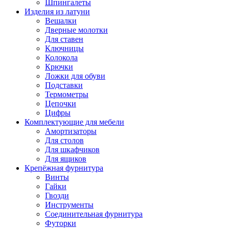
Шпингалеты
Изделия из латуни
Вешалки
Дверные молотки
Для ставен
Ключницы
Колокола
Крючки
Ложки для обуви
Подставки
Термометры
Цепочки
Цифры
Комплектующие для мебели
Амортизаторы
Для столов
Для шкафчиков
Для ящиков
Крепёжная фурнитура
Винты
Гайки
Гвозди
Инструменты
Соединительная фурнитура
Футорки