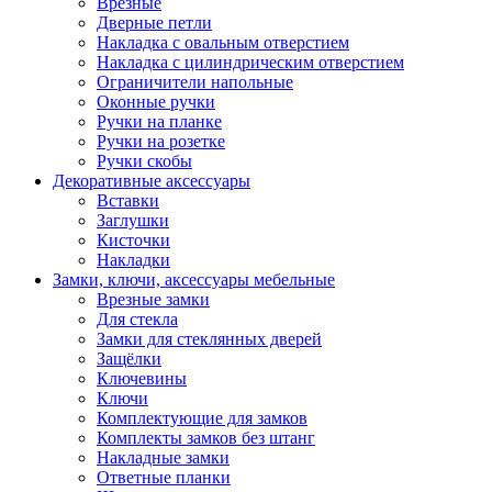
Врезные
Дверные петли
Накладка с овальным отверстием
Накладка с цилиндрическим отверстием
Ограничители напольные
Оконные ручки
Ручки на планке
Ручки на розетке
Ручки скобы
Декоративные аксессуары
Вставки
Заглушки
Кисточки
Накладки
Замки, ключи, аксессуары мебельные
Врезные замки
Для стекла
Замки для стеклянных дверей
Защёлки
Ключевины
Ключи
Комплектующие для замков
Комплекты замков без штанг
Накладные замки
Ответные планки