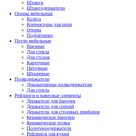
Штанги
Штангодержатели
Опоры мебельные
Колёса
Коннекторы для опор
Опоры
Подпятники
Петли мебельные
Врезные
Для стекла
Для столов
Карточные
Пяточные
Штыревые
Полкодержатели
Декоративные полкодержатели
Для стекла
Рейлинги и навесные элементы
Держатели для баночек
Держатели для специй
Держатели для столовых приборов
Керамические баночки
Керамические полки
Полотенцедержатели
Рейлинги для кухни