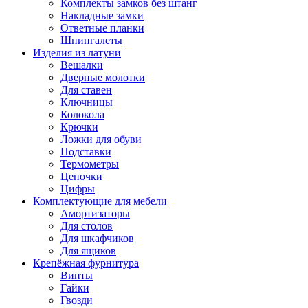
Комплекты замков без штанг
Накладные замки
Ответные планки
Шпингалеты
Изделия из латуни
Вешалки
Дверные молотки
Для ставен
Ключницы
Колокола
Крючки
Ложки для обуви
Подставки
Термометры
Цепочки
Цифры
Комплектующие для мебели
Амортизаторы
Для столов
Для шкафчиков
Для ящиков
Крепёжная фурнитура
Винты
Гайки
Гвозди