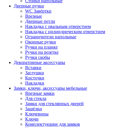
Стойки напольные
Дверные ручки
WC Завёртки
Врезные
Дверные петли
Накладка с овальным отверстием
Накладка с цилиндрическим отверстием
Ограничители напольные
Оконные ручки
Ручки на планке
Ручки на розетке
Ручки скобы
Декоративные аксессуары
Вставки
Заглушки
Кисточки
Накладки
Замки, ключи, аксессуары мебельные
Врезные замки
Для стекла
Замки для стеклянных дверей
Защёлки
Ключевины
Ключи
Комплектующие для замков