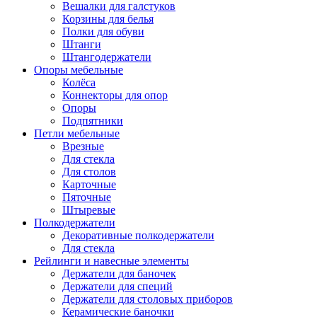
Вешалки для галстуков
Корзины для белья
Полки для обуви
Штанги
Штангодержатели
Опоры мебельные
Колёса
Коннекторы для опор
Опоры
Подпятники
Петли мебельные
Врезные
Для стекла
Для столов
Карточные
Пяточные
Штыревые
Полкодержатели
Декоративные полкодержатели
Для стекла
Рейлинги и навесные элементы
Держатели для баночек
Держатели для специй
Держатели для столовых приборов
Керамические баночки