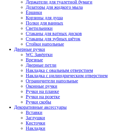
Держатели для туалетной бумаги
Дозаторы для жидкого мыла
Ёршики
Корзины для душа
Полки для ванных
Светильники
Стаканы для ватных дисков
Стаканы для зубных щёток
Стойки напольные
Дверные ручки
WC Завёртки
Врезные
Дверные петли
Накладка с овальным отверстием
Накладка с цилиндрическим отверстием
Ограничители напольные
Оконные ручки
Ручки на планке
Ручки на розетке
Ручки скобы
Декоративные аксессуары
Вставки
Заглушки
Кисточки
Накладки