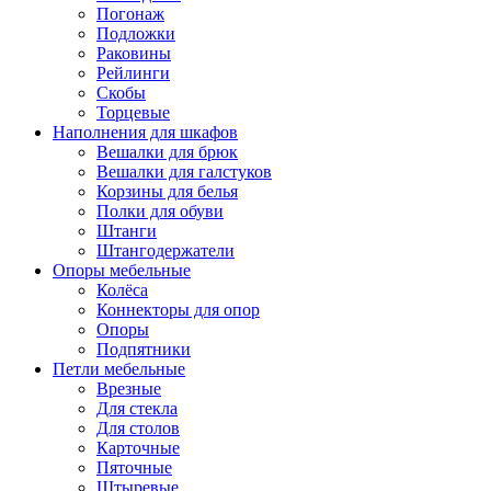
Погонаж
Подложки
Раковины
Рейлинги
Скобы
Торцевые
Наполнения для шкафов
Вешалки для брюк
Вешалки для галстуков
Корзины для белья
Полки для обуви
Штанги
Штангодержатели
Опоры мебельные
Колёса
Коннекторы для опор
Опоры
Подпятники
Петли мебельные
Врезные
Для стекла
Для столов
Карточные
Пяточные
Штыревые