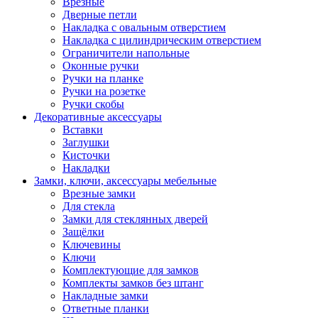
Врезные
Дверные петли
Накладка с овальным отверстием
Накладка с цилиндрическим отверстием
Ограничители напольные
Оконные ручки
Ручки на планке
Ручки на розетке
Ручки скобы
Декоративные аксессуары
Вставки
Заглушки
Кисточки
Накладки
Замки, ключи, аксессуары мебельные
Врезные замки
Для стекла
Замки для стеклянных дверей
Защёлки
Ключевины
Ключи
Комплектующие для замков
Комплекты замков без штанг
Накладные замки
Ответные планки