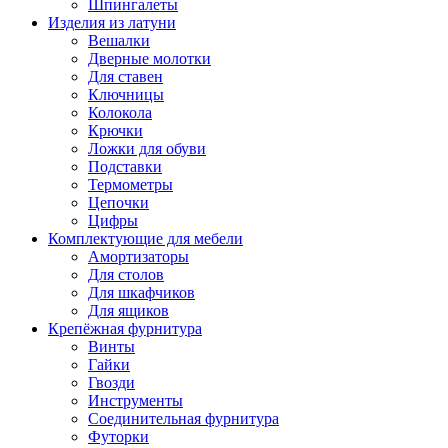
Шпингалеты
Изделия из латуни
Вешалки
Дверные молотки
Для ставен
Ключницы
Колокола
Крючки
Ложки для обуви
Подставки
Термометры
Цепочки
Цифры
Комплектующие для мебели
Амортизаторы
Для столов
Для шкафчиков
Для ящиков
Крепёжная фурнитура
Винты
Гайки
Гвозди
Инструменты
Соединительная фурнитура
Футорки