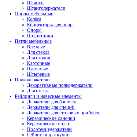
Штанги
Штангодержатели
Опоры мебельные
Колёса
Коннекторы для опор
Опоры
Подпятники
Петли мебельные
Врезные
Для стекла
Для столов
Карточные
Пяточные
Штыревые
Полкодержатели
Декоративные полкодержатели
Для стекла
Рейлинги и навесные элементы
Держатели для баночек
Держатели для специй
Держатели для столовых приборов
Керамические баночки
Керамические полки
Полотенцедержатели
Рейлинги для кухни