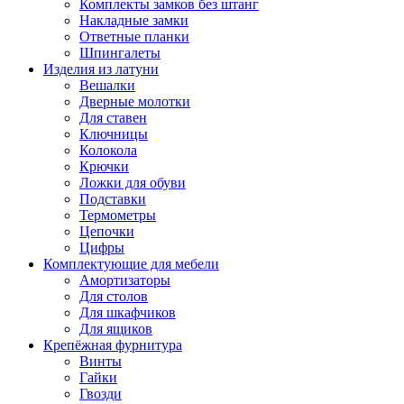
Комплекты замков без штанг
Накладные замки
Ответные планки
Шпингалеты
Изделия из латуни
Вешалки
Дверные молотки
Для ставен
Ключницы
Колокола
Крючки
Ложки для обуви
Подставки
Термометры
Цепочки
Цифры
Комплектующие для мебели
Амортизаторы
Для столов
Для шкафчиков
Для ящиков
Крепёжная фурнитура
Винты
Гайки
Гвозди