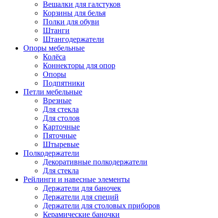
Вешалки для галстуков
Корзины для белья
Полки для обуви
Штанги
Штангодержатели
Опоры мебельные
Колёса
Коннекторы для опор
Опоры
Подпятники
Петли мебельные
Врезные
Для стекла
Для столов
Карточные
Пяточные
Штыревые
Полкодержатели
Декоративные полкодержатели
Для стекла
Рейлинги и навесные элементы
Держатели для баночек
Держатели для специй
Держатели для столовых приборов
Керамические баночки