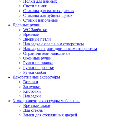
Полки для ванных
Светильники
Стаканы для ватных дисков
Стаканы для зубных щёток
Стойки напольные
Дверные ручки
WC Завёртки
Врезные
Дверные петли
Накладка с овальным отверстием
Накладка с цилиндрическим отверстием
Ограничители напольные
Оконные ручки
Ручки на планке
Ручки на розетке
Ручки скобы
Декоративные аксессуары
Вставки
Заглушки
Кисточки
Накладки
Замки, ключи, аксессуары мебельные
Врезные замки
Для стекла
Замки для стеклянных дверей