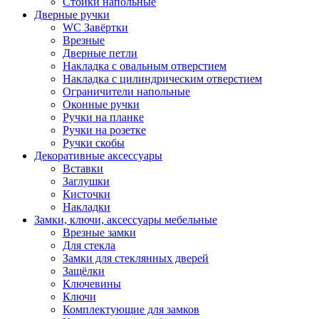
Стойки напольные
Дверные ручки
WC Завёртки
Врезные
Дверные петли
Накладка с овальным отверстием
Накладка с цилиндрическим отверстием
Ограничители напольные
Оконные ручки
Ручки на планке
Ручки на розетке
Ручки скобы
Декоративные аксессуары
Вставки
Заглушки
Кисточки
Накладки
Замки, ключи, аксессуары мебельные
Врезные замки
Для стекла
Замки для стеклянных дверей
Защёлки
Ключевины
Ключи
Комплектующие для замков