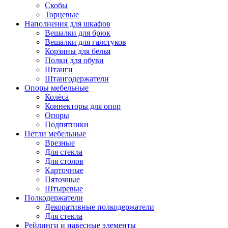
Скобы
Торцевые
Наполнения для шкафов
Вешалки для брюк
Вешалки для галстуков
Корзины для белья
Полки для обуви
Штанги
Штангодержатели
Опоры мебельные
Колёса
Коннекторы для опор
Опоры
Подпятники
Петли мебельные
Врезные
Для стекла
Для столов
Карточные
Пяточные
Штыревые
Полкодержатели
Декоративные полкодержатели
Для стекла
Рейлинги и навесные элементы