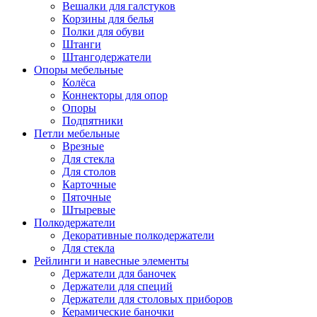
Вешалки для галстуков
Корзины для белья
Полки для обуви
Штанги
Штангодержатели
Опоры мебельные
Колёса
Коннекторы для опор
Опоры
Подпятники
Петли мебельные
Врезные
Для стекла
Для столов
Карточные
Пяточные
Штыревые
Полкодержатели
Декоративные полкодержатели
Для стекла
Рейлинги и навесные элементы
Держатели для баночек
Держатели для специй
Держатели для столовых приборов
Керамические баночки