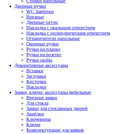
Стойки напольные
Дверные ручки
WC Завёртки
Врезные
Дверные петли
Накладка с овальным отверстием
Накладка с цилиндрическим отверстием
Ограничители напольные
Оконные ручки
Ручки на планке
Ручки на розетке
Ручки скобы
Декоративные аксессуары
Вставки
Заглушки
Кисточки
Накладки
Замки, ключи, аксессуары мебельные
Врезные замки
Для стекла
Замки для стеклянных дверей
Защёлки
Ключевины
Ключи
Комплектующие для замков