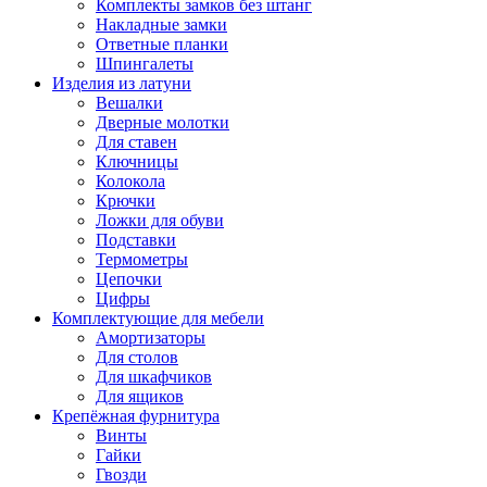
Комплекты замков без штанг
Накладные замки
Ответные планки
Шпингалеты
Изделия из латуни
Вешалки
Дверные молотки
Для ставен
Ключницы
Колокола
Крючки
Ложки для обуви
Подставки
Термометры
Цепочки
Цифры
Комплектующие для мебели
Амортизаторы
Для столов
Для шкафчиков
Для ящиков
Крепёжная фурнитура
Винты
Гайки
Гвозди