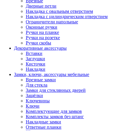
Врезные
Дверные петли
Накладка с овальным отверстием
Накладка с цилиндрическим отверстием
Ограничители напольные
Оконные ручки
Ручки на планке
Ручки на розетке
Ручки скобы
Декоративные аксессуары
Вставки
Заглушки
Кисточки
Накладки
Замки, ключи, аксессуары мебельные
Врезные замки
Для стекла
Замки для стеклянных дверей
Защёлки
Ключевины
Ключи
Комплектующие для замков
Комплекты замков без штанг
Накладные замки
Ответные планки