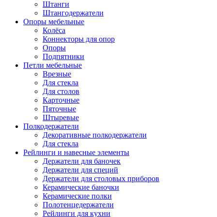
Штанги
Штангодержатели
Опоры мебельные
Колёса
Коннекторы для опор
Опоры
Подпятники
Петли мебельные
Врезные
Для стекла
Для столов
Карточные
Пяточные
Штыревые
Полкодержатели
Декоративные полкодержатели
Для стекла
Рейлинги и навесные элементы
Держатели для баночек
Держатели для специй
Держатели для столовых приборов
Керамические баночки
Керамические полки
Полотенцедержатели
Рейлинги для кухни