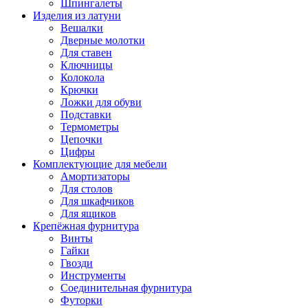
Шпингалеты
Изделия из латуни
Вешалки
Дверные молотки
Для ставен
Ключницы
Колокола
Крючки
Ложки для обуви
Подставки
Термометры
Цепочки
Цифры
Комплектующие для мебели
Амортизаторы
Для столов
Для шкафчиков
Для ящиков
Крепёжная фурнитура
Винты
Гайки
Гвозди
Инструменты
Соединительная фурнитура
Футорки