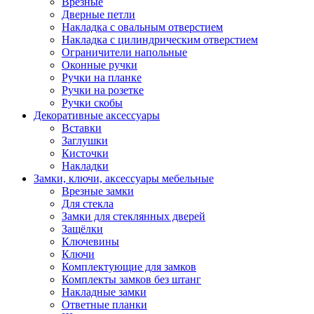
Врезные
Дверные петли
Накладка с овальным отверстием
Накладка с цилиндрическим отверстием
Ограничители напольные
Оконные ручки
Ручки на планке
Ручки на розетке
Ручки скобы
Декоративные аксессуары
Вставки
Заглушки
Кисточки
Накладки
Замки, ключи, аксессуары мебельные
Врезные замки
Для стекла
Замки для стеклянных дверей
Защёлки
Ключевины
Ключи
Комплектующие для замков
Комплекты замков без штанг
Накладные замки
Ответные планки