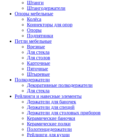
Штанги
Штангодержатели
Опоры мебельные
Колёса
Коннекторы для опор
Опоры
Подпятники
Петли мебельные
Врезные
Для стекла
Для столов
Карточные
Пяточные
Штыревые
Полкодержатели
Декоративные полкодержатели
Для стекла
Рейлинги и навесные элементы
Держатели для баночек
Держатели для специй
Держатели для столовых приборов
Керамические баночки
Керамические полки
Полотенцедержатели
Рейлинги для кухни