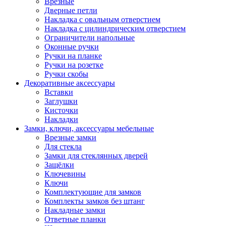
Врезные
Дверные петли
Накладка с овальным отверстием
Накладка с цилиндрическим отверстием
Ограничители напольные
Оконные ручки
Ручки на планке
Ручки на розетке
Ручки скобы
Декоративные аксессуары
Вставки
Заглушки
Кисточки
Накладки
Замки, ключи, аксессуары мебельные
Врезные замки
Для стекла
Замки для стеклянных дверей
Защёлки
Ключевины
Ключи
Комплектующие для замков
Комплекты замков без штанг
Накладные замки
Ответные планки