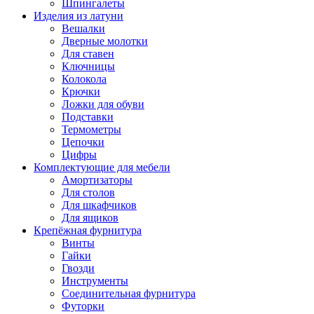
Шпингалеты
Изделия из латуни
Вешалки
Дверные молотки
Для ставен
Ключницы
Колокола
Крючки
Ложки для обуви
Подставки
Термометры
Цепочки
Цифры
Комплектующие для мебели
Амортизаторы
Для столов
Для шкафчиков
Для ящиков
Крепёжная фурнитура
Винты
Гайки
Гвозди
Инструменты
Соединительная фурнитура
Футорки