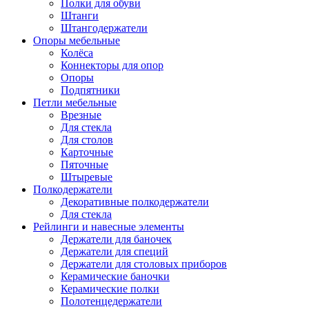
Полки для обуви
Штанги
Штангодержатели
Опоры мебельные
Колёса
Коннекторы для опор
Опоры
Подпятники
Петли мебельные
Врезные
Для стекла
Для столов
Карточные
Пяточные
Штыревые
Полкодержатели
Декоративные полкодержатели
Для стекла
Рейлинги и навесные элементы
Держатели для баночек
Держатели для специй
Держатели для столовых приборов
Керамические баночки
Керамические полки
Полотенцедержатели