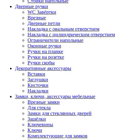
Стойки напольные
Дверные ручки
WC Завёртки
Врезные
Дверные петли
Накладка с овальным отверстием
Накладка с цилиндрическим отверстием
Ограничители напольные
Оконные ручки
Ручки на планке
Ручки на розетке
Ручки скобы
Декоративные аксессуары
Вставки
Заглушки
Кисточки
Накладки
Замки, ключи, аксессуары мебельные
Врезные замки
Для стекла
Замки для стеклянных дверей
Защёлки
Ключевины
Ключи
Комплектующие для замков