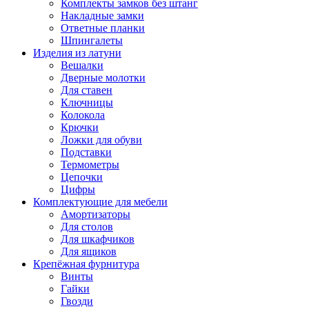
Комплекты замков без штанг
Накладные замки
Ответные планки
Шпингалеты
Изделия из латуни
Вешалки
Дверные молотки
Для ставен
Ключницы
Колокола
Крючки
Ложки для обуви
Подставки
Термометры
Цепочки
Цифры
Комплектующие для мебели
Амортизаторы
Для столов
Для шкафчиков
Для ящиков
Крепёжная фурнитура
Винты
Гайки
Гвозди