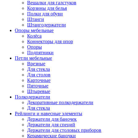
Вешалки для галстуков
Корзины для белья
Полки для обуви
Штанги
Штангодержатели
Опоры мебельные
Колёса
Коннекторы для опор
Опоры
Подпятники
Петли мебельные
Врезные
Для стекла
Для столов
Карточные
Пяточные
Штыревые
Полкодержатели
Декоративные полкодержатели
Для стекла
Рейлинги и навесные элементы
Держатели для баночек
Держатели для специй
Держатели для столовых приборов
Керамические баночки