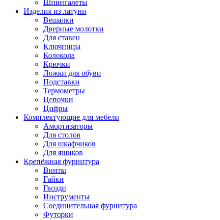
Шпингалеты
Изделия из латуни
Вешалки
Дверные молотки
Для ставен
Ключницы
Колокола
Крючки
Ложки для обуви
Подставки
Термометры
Цепочки
Цифры
Комплектующие для мебели
Амортизаторы
Для столов
Для шкафчиков
Для ящиков
Крепёжная фурнитура
Винты
Гайки
Гвозди
Инструменты
Соединительная фурнитура
Футорки