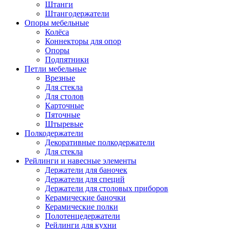
Штанги
Штангодержатели
Опоры мебельные
Колёса
Коннекторы для опор
Опоры
Подпятники
Петли мебельные
Врезные
Для стекла
Для столов
Карточные
Пяточные
Штыревые
Полкодержатели
Декоративные полкодержатели
Для стекла
Рейлинги и навесные элементы
Держатели для баночек
Держатели для специй
Держатели для столовых приборов
Керамические баночки
Керамические полки
Полотенцедержатели
Рейлинги для кухни