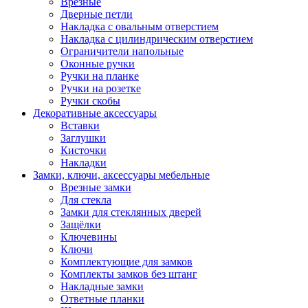
Врезные
Дверные петли
Накладка с овальным отверстием
Накладка с цилиндрическим отверстием
Ограничители напольные
Оконные ручки
Ручки на планке
Ручки на розетке
Ручки скобы
Декоративные аксессуары
Вставки
Заглушки
Кисточки
Накладки
Замки, ключи, аксессуары мебельные
Врезные замки
Для стекла
Замки для стеклянных дверей
Защёлки
Ключевины
Ключи
Комплектующие для замков
Комплекты замков без штанг
Накладные замки
Ответные планки