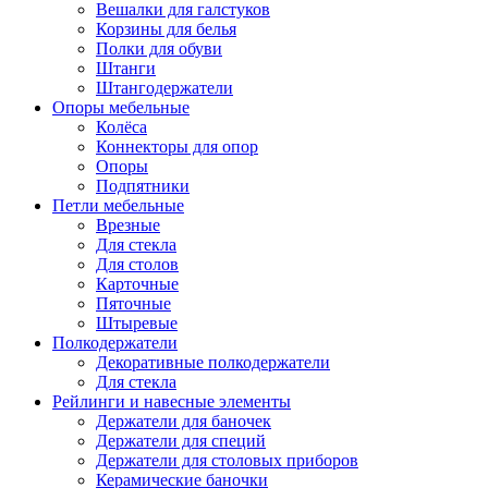
Вешалки для галстуков
Корзины для белья
Полки для обуви
Штанги
Штангодержатели
Опоры мебельные
Колёса
Коннекторы для опор
Опоры
Подпятники
Петли мебельные
Врезные
Для стекла
Для столов
Карточные
Пяточные
Штыревые
Полкодержатели
Декоративные полкодержатели
Для стекла
Рейлинги и навесные элементы
Держатели для баночек
Держатели для специй
Держатели для столовых приборов
Керамические баночки