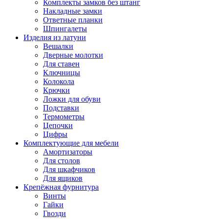
Комплекты замков без штанг
Накладные замки
Ответные планки
Шпингалеты
Изделия из латуни
Вешалки
Дверные молотки
Для ставен
Ключницы
Колокола
Крючки
Ложки для обуви
Подставки
Термометры
Цепочки
Цифры
Комплектующие для мебели
Амортизаторы
Для столов
Для шкафчиков
Для ящиков
Крепёжная фурнитура
Винты
Гайки
Гвозди