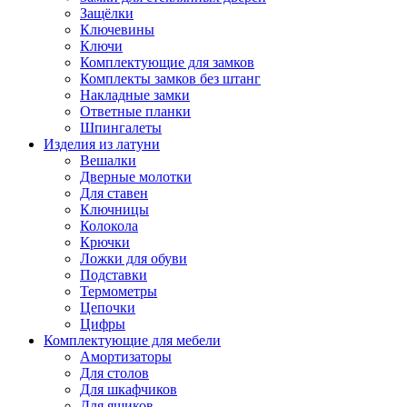
Защёлки
Ключевины
Ключи
Комплектующие для замков
Комплекты замков без штанг
Накладные замки
Ответные планки
Шпингалеты
Изделия из латуни
Вешалки
Дверные молотки
Для ставен
Ключницы
Колокола
Крючки
Ложки для обуви
Подставки
Термометры
Цепочки
Цифры
Комплектующие для мебели
Амортизаторы
Для столов
Для шкафчиков
Для ящиков