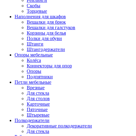
Рейлинги
Скобы
Торцевые
Наполнения для шкафов
Вешалки для брюк
Вешалки для галстуков
Корзины для белья
Полки для обуви
Штанги
Штангодержатели
Опоры мебельные
Колёса
Коннекторы для опор
Опоры
Подпятники
Петли мебельные
Врезные
Для стекла
Для столов
Карточные
Пяточные
Штыревые
Полкодержатели
Декоративные полкодержатели
Для стекла