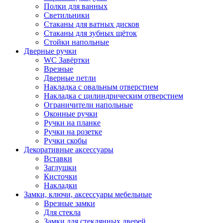
Полки для ванных
Светильники
Стаканы для ватных дисков
Стаканы для зубных щёток
Стойки напольные
Дверные ручки
WC Завёртки
Врезные
Дверные петли
Накладка с овальным отверстием
Накладка с цилиндрическим отверстием
Ограничители напольные
Оконные ручки
Ручки на планке
Ручки на розетке
Ручки скобы
Декоративные аксессуары
Вставки
Заглушки
Кисточки
Накладки
Замки, ключи, аксессуары мебельные
Врезные замки
Для стекла
Замки для стеклянных дверей