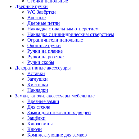
Стойки напольные
Дверные ручки
WC Завёртки
Врезные
Дверные петли
Накладка с овальным отверстием
Накладка с цилиндрическим отверстием
Ограничители напольные
Оконные ручки
Ручки на планке
Ручки на розетке
Ручки скобы
Декоративные аксессуары
Вставки
Заглушки
Кисточки
Накладки
Замки, ключи, аксессуары мебельные
Врезные замки
Для стекла
Замки для стеклянных дверей
Защёлки
Ключевины
Ключи
Комплектующие для замков