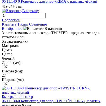
06.11.140-0 Коннектор для опор «RIMA», пластик, чёрный
419.04 ₽
/ шт
В корзину
Подробнее
Купить в 1 клик
Сравнение
В избранное
В наличии
Запатентованный коннектор «TWISTER» предназначен для
установки оп...
Характеристики
Материал:
Цамак
Цвет :
Черный
Длина (мм):
107
Высота (мм):
27
Ширина (мм):
107
Быстрый просмотр
06.11.130-0 Коннектор для опор «TWIST`N TURN», пластик,
чёрный
828 ₽
/ шт