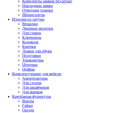
Комплекты замков без штанг
Накладные замки
Ответные планки
Шпингалеты
Изделия из латуни
Вешалки
Дверные молотки
Для ставен
Ключницы
Колокола
Крючки
Ложки для обуви
Подставки
Термометры
Цепочки
Цифры
Комплектующие для мебели
Амортизаторы
Для столов
Для шкафчиков
Для ящиков
Крепёжная фурнитура
Винты
Гайки
Гвозди