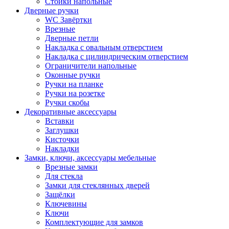
Стойки напольные
Дверные ручки
WC Завёртки
Врезные
Дверные петли
Накладка с овальным отверстием
Накладка с цилиндрическим отверстием
Ограничители напольные
Оконные ручки
Ручки на планке
Ручки на розетке
Ручки скобы
Декоративные аксессуары
Вставки
Заглушки
Кисточки
Накладки
Замки, ключи, аксессуары мебельные
Врезные замки
Для стекла
Замки для стеклянных дверей
Защёлки
Ключевины
Ключи
Комплектующие для замков