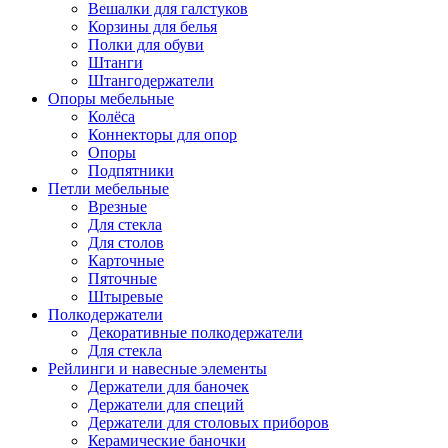
Вешалки для галстуков
Корзины для белья
Полки для обуви
Штанги
Штангодержатели
Опоры мебельные
Колёса
Коннекторы для опор
Опоры
Подпятники
Петли мебельные
Врезные
Для стекла
Для столов
Карточные
Пяточные
Штыревые
Полкодержатели
Декоративные полкодержатели
Для стекла
Рейлинги и навесные элементы
Держатели для баночек
Держатели для специй
Держатели для столовых приборов
Керамические баночки