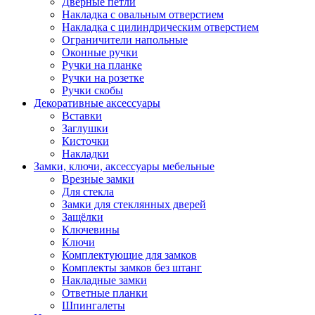
Дверные петли
Накладка с овальным отверстием
Накладка с цилиндрическим отверстием
Ограничители напольные
Оконные ручки
Ручки на планке
Ручки на розетке
Ручки скобы
Декоративные аксессуары
Вставки
Заглушки
Кисточки
Накладки
Замки, ключи, аксессуары мебельные
Врезные замки
Для стекла
Замки для стеклянных дверей
Защёлки
Ключевины
Ключи
Комплектующие для замков
Комплекты замков без штанг
Накладные замки
Ответные планки
Шпингалеты