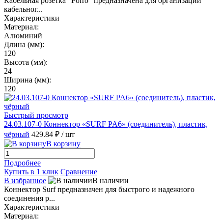
Кабельная розетка "Forro" предназначена для организации
кабельног...
Характеристики
Материал:
Алюминий
Длина (мм):
120
Высота (мм):
24
Ширина (мм):
120
Быстрый просмотр
24.03.107-0 Коннектор «SURF PA6» (соединитель), пластик,
чёрный
429.84 ₽
/ шт
В корзину
Подробнее
Купить в 1 клик
Сравнение
В избранное
В наличии
Коннектор Surf предназначен для быстрого и надежного
соединения р...
Характеристики
Материал: