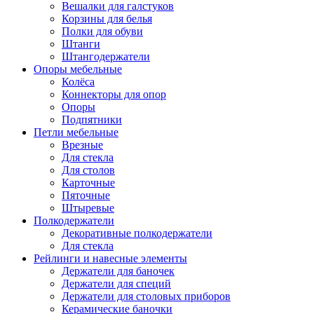
Вешалки для галстуков
Корзины для белья
Полки для обуви
Штанги
Штангодержатели
Опоры мебельные
Колёса
Коннекторы для опор
Опоры
Подпятники
Петли мебельные
Врезные
Для стекла
Для столов
Карточные
Пяточные
Штыревые
Полкодержатели
Декоративные полкодержатели
Для стекла
Рейлинги и навесные элементы
Держатели для баночек
Держатели для специй
Держатели для столовых приборов
Керамические баночки