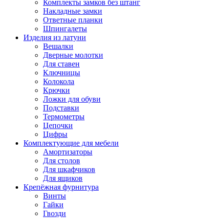
Комплекты замков без штанг
Накладные замки
Ответные планки
Шпингалеты
Изделия из латуни
Вешалки
Дверные молотки
Для ставен
Ключницы
Колокола
Крючки
Ложки для обуви
Подставки
Термометры
Цепочки
Цифры
Комплектующие для мебели
Амортизаторы
Для столов
Для шкафчиков
Для ящиков
Крепёжная фурнитура
Винты
Гайки
Гвозди