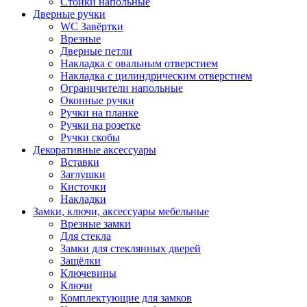
Стойки напольные
Дверные ручки
WC Завёртки
Врезные
Дверные петли
Накладка с овальным отверстием
Накладка с цилиндрическим отверстием
Ограничители напольные
Оконные ручки
Ручки на планке
Ручки на розетке
Ручки скобы
Декоративные аксессуары
Вставки
Заглушки
Кисточки
Накладки
Замки, ключи, аксессуары мебельные
Врезные замки
Для стекла
Замки для стеклянных дверей
Защёлки
Ключевины
Ключи
Комплектующие для замков