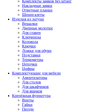
Комплекты замков без штанг
Накладные замки
Ответные планки
Шпингалеты
Изделия из латуни
Вешалки
Дверные молотки
Для ставен
Ключницы
Колокола
Крючки
Ложки для обуви
Подставки
Термометры
Цепочки
Цифры
Комплектующие для мебели
Амортизаторы
Для столов
Для шкафчиков
Для ящиков
Крепёжная фурнитура
Винты
Гайки
Гвозди