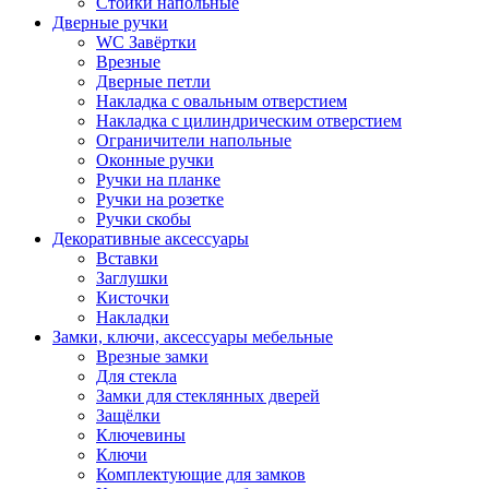
Стойки напольные
Дверные ручки
WC Завёртки
Врезные
Дверные петли
Накладка с овальным отверстием
Накладка с цилиндрическим отверстием
Ограничители напольные
Оконные ручки
Ручки на планке
Ручки на розетке
Ручки скобы
Декоративные аксессуары
Вставки
Заглушки
Кисточки
Накладки
Замки, ключи, аксессуары мебельные
Врезные замки
Для стекла
Замки для стеклянных дверей
Защёлки
Ключевины
Ключи
Комплектующие для замков