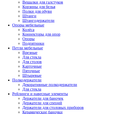
Вешалки для галстуков
Корзины для белья
Полки для обуви
Штанги
Штангодержатели
Опоры мебельные
Колёса
Коннекторы для опор
Опоры
Подпятники
Петли мебельные
Врезные
Для стекла
Для столов
Карточные
Пяточные
Штыревые
Полкодержатели
Декоративные полкодержатели
Для стекла
Рейлинги и навесные элементы
Держатели для баночек
Держатели для специй
Держатели для столовых приборов
Керамические баночки