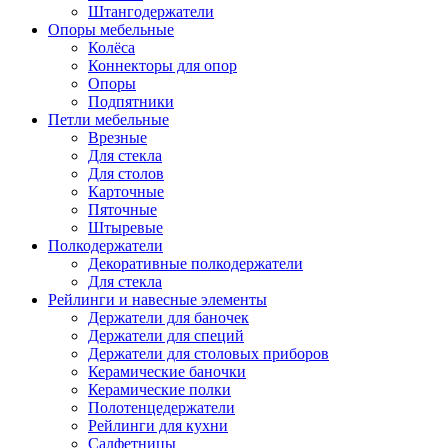
Штангодержатели
Опоры мебельные
Колёса
Коннекторы для опор
Опоры
Подпятники
Петли мебельные
Врезные
Для стекла
Для столов
Карточные
Пяточные
Штыревые
Полкодержатели
Декоративные полкодержатели
Для стекла
Рейлинги и навесные элементы
Держатели для баночек
Держатели для специй
Держатели для столовых приборов
Керамические баночки
Керамические полки
Полотенцедержатели
Рейлинги для кухни
Салфетницы