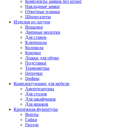
Комплекты замков без штанг
Накладные замки
Ответные планки
Шпингалеты
Изделия из латуни
Вешалки
Дверные молотки
Для ставен
Ключницы
Колокола
Крючки
Ложки для обуви
Подставки
Термометры
Цепочки
Цифры
Комплектующие для мебели
Амортизаторы
Для столов
Для шкафчиков
Для ящиков
Крепёжная фурнитура
Винты
Гайки
Гвозди