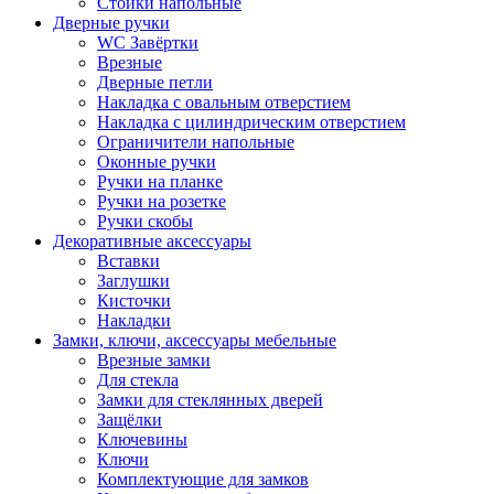
Стойки напольные
Дверные ручки
WC Завёртки
Врезные
Дверные петли
Накладка с овальным отверстием
Накладка с цилиндрическим отверстием
Ограничители напольные
Оконные ручки
Ручки на планке
Ручки на розетке
Ручки скобы
Декоративные аксессуары
Вставки
Заглушки
Кисточки
Накладки
Замки, ключи, аксессуары мебельные
Врезные замки
Для стекла
Замки для стеклянных дверей
Защёлки
Ключевины
Ключи
Комплектующие для замков