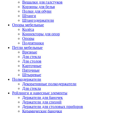
Вешалки для галстуков
Корзины для белья
Полки для обуви
Штанги
Штангодержатели
Опоры мебельные
Колёса
Коннекторы для опор
Опоры
Подпятники
Петли мебельные
Врезные
Для стекла
Для столов
Карточные
Пяточные
Штыревые
Полкодержатели
Декоративные полкодержатели
Для стекла
Рейлинги и навесные элементы
Держатели для баночек
Держатели для специй
Держатели для столовых приборов
Керамические баночки