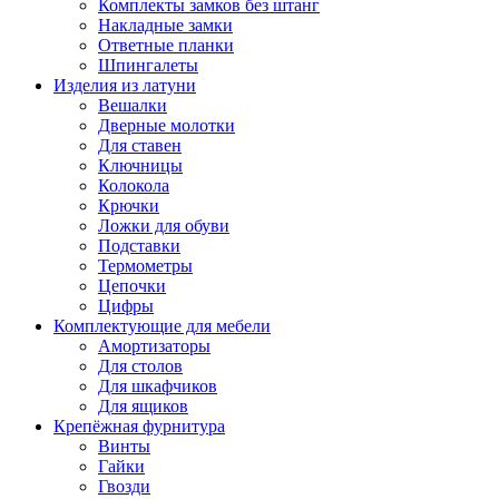
Комплекты замков без штанг
Накладные замки
Ответные планки
Шпингалеты
Изделия из латуни
Вешалки
Дверные молотки
Для ставен
Ключницы
Колокола
Крючки
Ложки для обуви
Подставки
Термометры
Цепочки
Цифры
Комплектующие для мебели
Амортизаторы
Для столов
Для шкафчиков
Для ящиков
Крепёжная фурнитура
Винты
Гайки
Гвозди