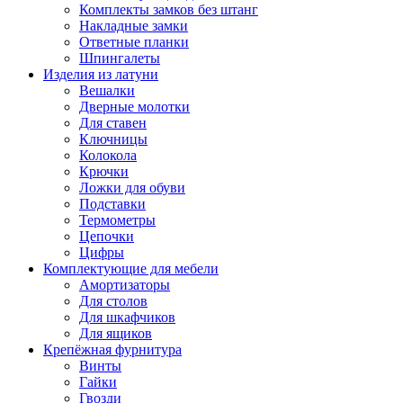
Комплекты замков без штанг
Накладные замки
Ответные планки
Шпингалеты
Изделия из латуни
Вешалки
Дверные молотки
Для ставен
Ключницы
Колокола
Крючки
Ложки для обуви
Подставки
Термометры
Цепочки
Цифры
Комплектующие для мебели
Амортизаторы
Для столов
Для шкафчиков
Для ящиков
Крепёжная фурнитура
Винты
Гайки
Гвозди