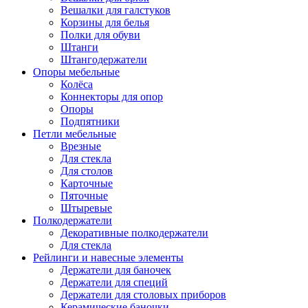
Вешалки для галстуков
Корзины для белья
Полки для обуви
Штанги
Штангодержатели
Опоры мебельные
Колёса
Коннекторы для опор
Опоры
Подпятники
Петли мебельные
Врезные
Для стекла
Для столов
Карточные
Пяточные
Штыревые
Полкодержатели
Декоративные полкодержатели
Для стекла
Рейлинги и навесные элементы
Держатели для баночек
Держатели для специй
Держатели для столовых приборов
Керамические баночки