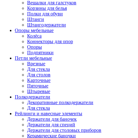
Вешалки для галстуков
Корзины для белья
Полки для обуви
Штанги
Штангодержатели
Опоры мебельные
Колёса
Коннекторы для опор
Опоры
Подпятники
Петли мебельные
Врезные
Для стекла
Для столов
Карточные
Пяточные
Штыревые
Полкодержатели
Декоративные полкодержатели
Для стекла
Рейлинги и навесные элементы
Держатели для баночек
Держатели для специй
Держатели для столовых приборов
Керамические баночки