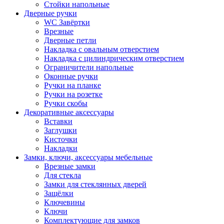
Стойки напольные
Дверные ручки
WC Завёртки
Врезные
Дверные петли
Накладка с овальным отверстием
Накладка с цилиндрическим отверстием
Ограничители напольные
Оконные ручки
Ручки на планке
Ручки на розетке
Ручки скобы
Декоративные аксессуары
Вставки
Заглушки
Кисточки
Накладки
Замки, ключи, аксессуары мебельные
Врезные замки
Для стекла
Замки для стеклянных дверей
Защёлки
Ключевины
Ключи
Комплектующие для замков