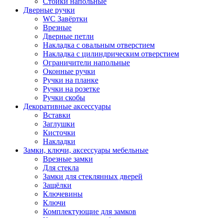
Стойки напольные
Дверные ручки
WC Завёртки
Врезные
Дверные петли
Накладка с овальным отверстием
Накладка с цилиндрическим отверстием
Ограничители напольные
Оконные ручки
Ручки на планке
Ручки на розетке
Ручки скобы
Декоративные аксессуары
Вставки
Заглушки
Кисточки
Накладки
Замки, ключи, аксессуары мебельные
Врезные замки
Для стекла
Замки для стеклянных дверей
Защёлки
Ключевины
Ключи
Комплектующие для замков