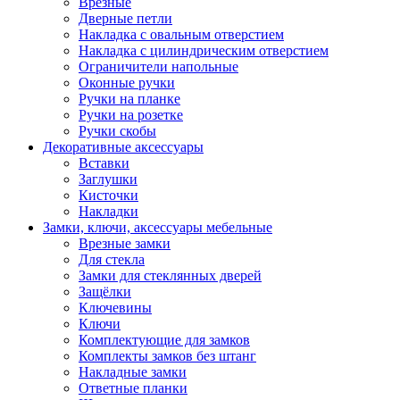
Врезные
Дверные петли
Накладка с овальным отверстием
Накладка с цилиндрическим отверстием
Ограничители напольные
Оконные ручки
Ручки на планке
Ручки на розетке
Ручки скобы
Декоративные аксессуары
Вставки
Заглушки
Кисточки
Накладки
Замки, ключи, аксессуары мебельные
Врезные замки
Для стекла
Замки для стеклянных дверей
Защёлки
Ключевины
Ключи
Комплектующие для замков
Комплекты замков без штанг
Накладные замки
Ответные планки