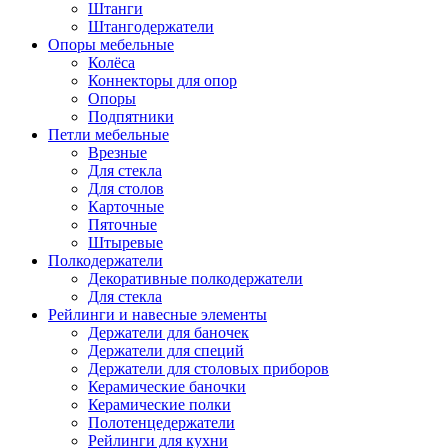
Штанги
Штангодержатели
Опоры мебельные
Колёса
Коннекторы для опор
Опоры
Подпятники
Петли мебельные
Врезные
Для стекла
Для столов
Карточные
Пяточные
Штыревые
Полкодержатели
Декоративные полкодержатели
Для стекла
Рейлинги и навесные элементы
Держатели для баночек
Держатели для специй
Держатели для столовых приборов
Керамические баночки
Керамические полки
Полотенцедержатели
Рейлинги для кухни