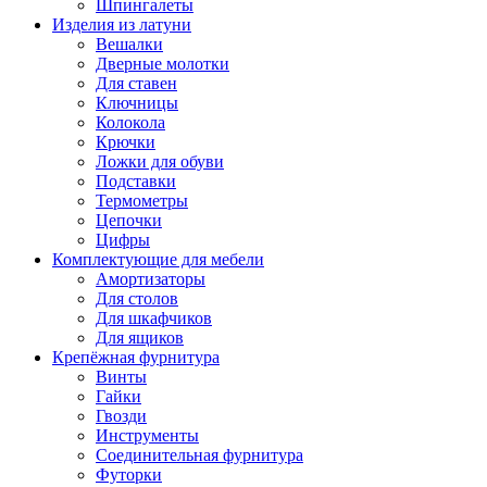
Шпингалеты
Изделия из латуни
Вешалки
Дверные молотки
Для ставен
Ключницы
Колокола
Крючки
Ложки для обуви
Подставки
Термометры
Цепочки
Цифры
Комплектующие для мебели
Амортизаторы
Для столов
Для шкафчиков
Для ящиков
Крепёжная фурнитура
Винты
Гайки
Гвозди
Инструменты
Соединительная фурнитура
Футорки