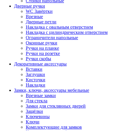
Стойки напольные
Дверные ручки
WC Завёртки
Врезные
Дверные петли
Накладка с овальным отверстием
Накладка с цилиндрическим отверстием
Ограничители напольные
Оконные ручки
Ручки на планке
Ручки на розетке
Ручки скобы
Декоративные аксессуары
Вставки
Заглушки
Кисточки
Накладки
Замки, ключи, аксессуары мебельные
Врезные замки
Для стекла
Замки для стеклянных дверей
Защёлки
Ключевины
Ключи
Комплектующие для замков