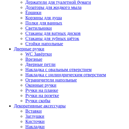
Держатели для туалетной бумаги
Дозаторы для жидкого мыла
Ёршики
Корзины для душа
Полки для ванных
Светильники
Стаканы для ватных дисков
Стаканы для зубных щёток
Стойки напольные
Дверные ручки
WC Завёртки
Врезные
Дверные петли
Накладка с овальным отверстием
Накладка с цилиндрическим отверстием
Ограничители напольные
Оконные ручки
Ручки на планке
Ручки на розетке
Ручки скобы
Декоративные аксессуары
Вставки
Заглушки
Кисточки
Накладки