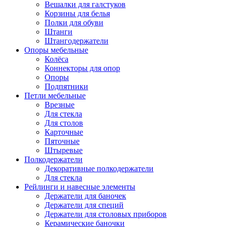
Вешалки для галстуков
Корзины для белья
Полки для обуви
Штанги
Штангодержатели
Опоры мебельные
Колёса
Коннекторы для опор
Опоры
Подпятники
Петли мебельные
Врезные
Для стекла
Для столов
Карточные
Пяточные
Штыревые
Полкодержатели
Декоративные полкодержатели
Для стекла
Рейлинги и навесные элементы
Держатели для баночек
Держатели для специй
Держатели для столовых приборов
Керамические баночки