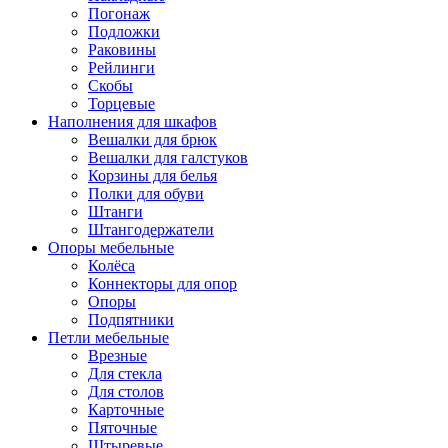
Погонаж
Подложки
Раковины
Рейлинги
Скобы
Торцевые
Наполнения для шкафов
Вешалки для брюк
Вешалки для галстуков
Корзины для белья
Полки для обуви
Штанги
Штангодержатели
Опоры мебельные
Колёса
Коннекторы для опор
Опоры
Подпятники
Петли мебельные
Врезные
Для стекла
Для столов
Карточные
Пяточные
Штыревые