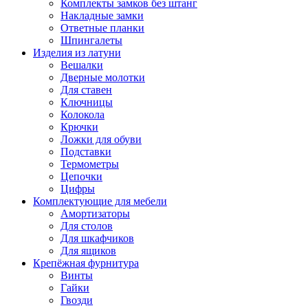
Комплекты замков без штанг
Накладные замки
Ответные планки
Шпингалеты
Изделия из латуни
Вешалки
Дверные молотки
Для ставен
Ключницы
Колокола
Крючки
Ложки для обуви
Подставки
Термометры
Цепочки
Цифры
Комплектующие для мебели
Амортизаторы
Для столов
Для шкафчиков
Для ящиков
Крепёжная фурнитура
Винты
Гайки
Гвозди