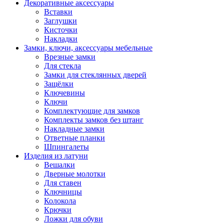
Декоративные аксессуары
Вставки
Заглушки
Кисточки
Накладки
Замки, ключи, аксессуары мебельные
Врезные замки
Для стекла
Замки для стеклянных дверей
Защёлки
Ключевины
Ключи
Комплектующие для замков
Комплекты замков без штанг
Накладные замки
Ответные планки
Шпингалеты
Изделия из латуни
Вешалки
Дверные молотки
Для ставен
Ключницы
Колокола
Крючки
Ложки для обуви