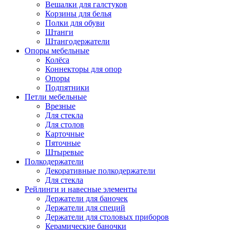
Вешалки для галстуков
Корзины для белья
Полки для обуви
Штанги
Штангодержатели
Опоры мебельные
Колёса
Коннекторы для опор
Опоры
Подпятники
Петли мебельные
Врезные
Для стекла
Для столов
Карточные
Пяточные
Штыревые
Полкодержатели
Декоративные полкодержатели
Для стекла
Рейлинги и навесные элементы
Держатели для баночек
Держатели для специй
Держатели для столовых приборов
Керамические баночки