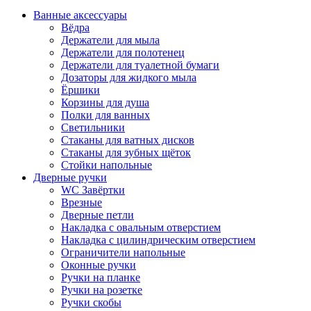
Ванные аксессуары
Вёдра
Держатели для мыла
Держатели для полотенец
Держатели для туалетной бумаги
Дозаторы для жидкого мыла
Ёршики
Корзины для душа
Полки для ванных
Светильники
Стаканы для ватных дисков
Стаканы для зубных щёток
Стойки напольные
Дверные ручки
WC Завёртки
Врезные
Дверные петли
Накладка с овальным отверстием
Накладка с цилиндрическим отверстием
Ограничители напольные
Оконные ручки
Ручки на планке
Ручки на розетке
Ручки скобы