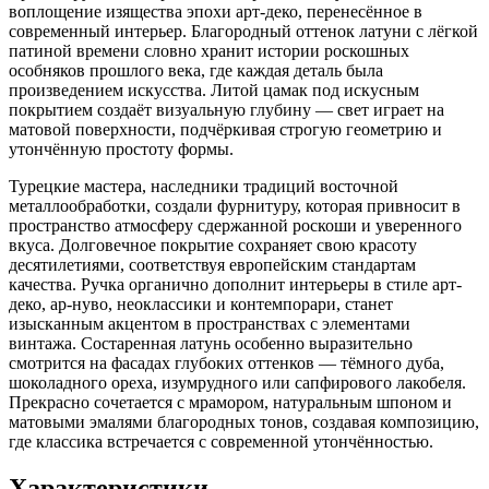
воплощение изящества эпохи арт-деко, перенесённое в
современный интерьер. Благородный оттенок латуни с лёгкой
патиной времени словно хранит истории роскошных
особняков прошлого века, где каждая деталь была
произведением искусства. Литой цамак под искусным
покрытием создаёт визуальную глубину — свет играет на
матовой поверхности, подчёркивая строгую геометрию и
утончённую простоту формы.
Турецкие мастера, наследники традиций восточной
металлообработки, создали фурнитуру, которая привносит в
пространство атмосферу сдержанной роскоши и уверенного
вкуса. Долговечное покрытие сохраняет свою красоту
десятилетиями, соответствуя европейским стандартам
качества. Ручка органично дополнит интерьеры в стиле арт-
деко, ар-нуво, неоклассики и контемпорари, станет
изысканным акцентом в пространствах с элементами
винтажа. Состаренная латунь особенно выразительно
смотрится на фасадах глубоких оттенков — тёмного дуба,
шоколадного ореха, изумрудного или сапфирового лакобеля.
Прекрасно сочетается с мрамором, натуральным шпоном и
матовыми эмалями благородных тонов, создавая композицию,
где классика встречается с современной утончённостью.
Характеристики