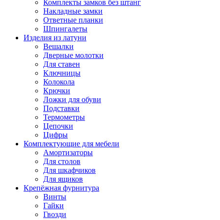
Комплекты замков без штанг
Накладные замки
Ответные планки
Шпингалеты
Изделия из латуни
Вешалки
Дверные молотки
Для ставен
Ключницы
Колокола
Крючки
Ложки для обуви
Подставки
Термометры
Цепочки
Цифры
Комплектующие для мебели
Амортизаторы
Для столов
Для шкафчиков
Для ящиков
Крепёжная фурнитура
Винты
Гайки
Гвозди