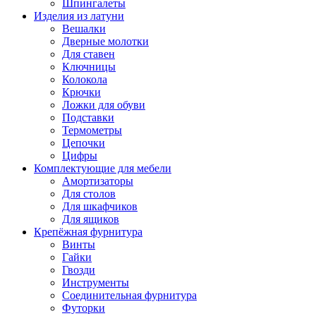
Шпингалеты
Изделия из латуни
Вешалки
Дверные молотки
Для ставен
Ключницы
Колокола
Крючки
Ложки для обуви
Подставки
Термометры
Цепочки
Цифры
Комплектующие для мебели
Амортизаторы
Для столов
Для шкафчиков
Для ящиков
Крепёжная фурнитура
Винты
Гайки
Гвозди
Инструменты
Соединительная фурнитура
Футорки