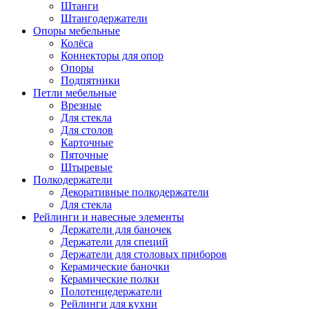
Штанги
Штангодержатели
Опоры мебельные
Колёса
Коннекторы для опор
Опоры
Подпятники
Петли мебельные
Врезные
Для стекла
Для столов
Карточные
Пяточные
Штыревые
Полкодержатели
Декоративные полкодержатели
Для стекла
Рейлинги и навесные элементы
Держатели для баночек
Держатели для специй
Держатели для столовых приборов
Керамические баночки
Керамические полки
Полотенцедержатели
Рейлинги для кухни