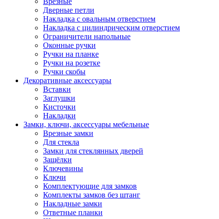
Врезные
Дверные петли
Накладка с овальным отверстием
Накладка с цилиндрическим отверстием
Ограничители напольные
Оконные ручки
Ручки на планке
Ручки на розетке
Ручки скобы
Декоративные аксессуары
Вставки
Заглушки
Кисточки
Накладки
Замки, ключи, аксессуары мебельные
Врезные замки
Для стекла
Замки для стеклянных дверей
Защёлки
Ключевины
Ключи
Комплектующие для замков
Комплекты замков без штанг
Накладные замки
Ответные планки