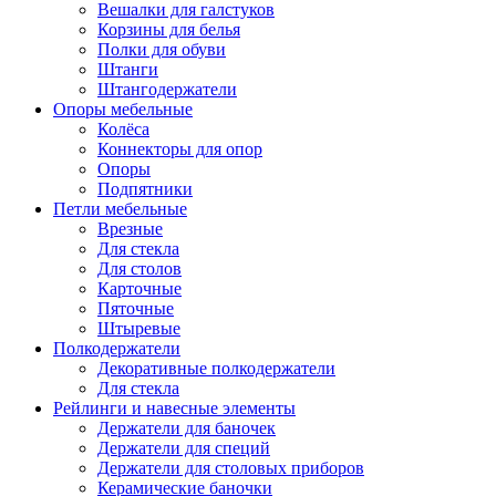
Вешалки для галстуков
Корзины для белья
Полки для обуви
Штанги
Штангодержатели
Опоры мебельные
Колёса
Коннекторы для опор
Опоры
Подпятники
Петли мебельные
Врезные
Для стекла
Для столов
Карточные
Пяточные
Штыревые
Полкодержатели
Декоративные полкодержатели
Для стекла
Рейлинги и навесные элементы
Держатели для баночек
Держатели для специй
Держатели для столовых приборов
Керамические баночки