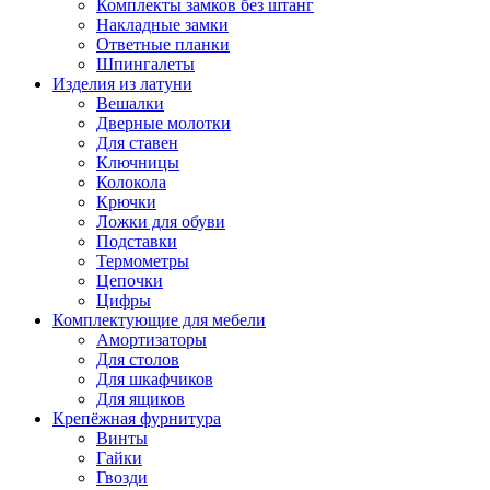
Комплекты замков без штанг
Накладные замки
Ответные планки
Шпингалеты
Изделия из латуни
Вешалки
Дверные молотки
Для ставен
Ключницы
Колокола
Крючки
Ложки для обуви
Подставки
Термометры
Цепочки
Цифры
Комплектующие для мебели
Амортизаторы
Для столов
Для шкафчиков
Для ящиков
Крепёжная фурнитура
Винты
Гайки
Гвозди