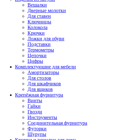
Вешалки
Дверные молотки
Для ставен
Ключницы
Колокола
Крючки
Ложки для обуви
Подставки
Термометры
Цепочки
Цифры
Комплектующие для мебели
Амортизаторы
Для столов
Для шкафчиков
Для ящиков
Крепёжная фурнитура
Винты
Гайки
Гвозди
Инструменты
Соединительная фурнитура
Футорки
Шурупы
Крючки и вешалки для дома