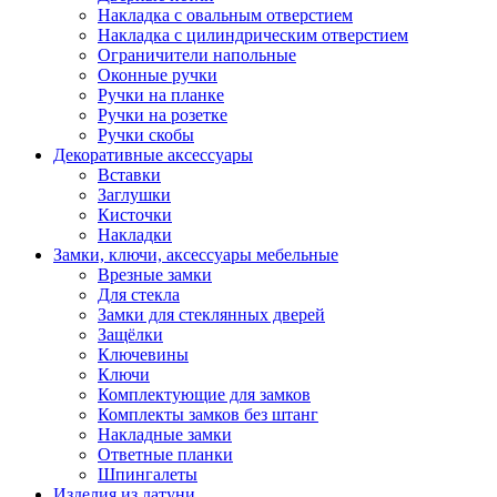
Накладка с овальным отверстием
Накладка с цилиндрическим отверстием
Ограничители напольные
Оконные ручки
Ручки на планке
Ручки на розетке
Ручки скобы
Декоративные аксессуары
Вставки
Заглушки
Кисточки
Накладки
Замки, ключи, аксессуары мебельные
Врезные замки
Для стекла
Замки для стеклянных дверей
Защёлки
Ключевины
Ключи
Комплектующие для замков
Комплекты замков без штанг
Накладные замки
Ответные планки
Шпингалеты
Изделия из латуни