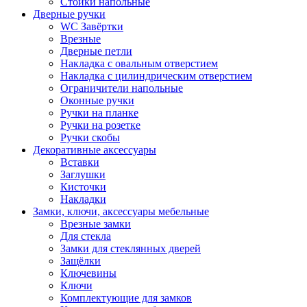
Стойки напольные
Дверные ручки
WC Завёртки
Врезные
Дверные петли
Накладка с овальным отверстием
Накладка с цилиндрическим отверстием
Ограничители напольные
Оконные ручки
Ручки на планке
Ручки на розетке
Ручки скобы
Декоративные аксессуары
Вставки
Заглушки
Кисточки
Накладки
Замки, ключи, аксессуары мебельные
Врезные замки
Для стекла
Замки для стеклянных дверей
Защёлки
Ключевины
Ключи
Комплектующие для замков