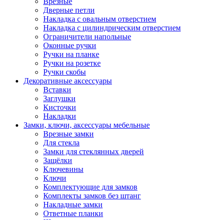
Врезные
Дверные петли
Накладка с овальным отверстием
Накладка с цилиндрическим отверстием
Ограничители напольные
Оконные ручки
Ручки на планке
Ручки на розетке
Ручки скобы
Декоративные аксессуары
Вставки
Заглушки
Кисточки
Накладки
Замки, ключи, аксессуары мебельные
Врезные замки
Для стекла
Замки для стеклянных дверей
Защёлки
Ключевины
Ключи
Комплектующие для замков
Комплекты замков без штанг
Накладные замки
Ответные планки