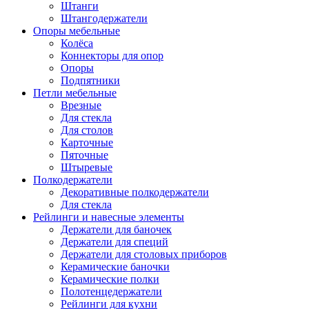
Штанги
Штангодержатели
Опоры мебельные
Колёса
Коннекторы для опор
Опоры
Подпятники
Петли мебельные
Врезные
Для стекла
Для столов
Карточные
Пяточные
Штыревые
Полкодержатели
Декоративные полкодержатели
Для стекла
Рейлинги и навесные элементы
Держатели для баночек
Держатели для специй
Держатели для столовых приборов
Керамические баночки
Керамические полки
Полотенцедержатели
Рейлинги для кухни