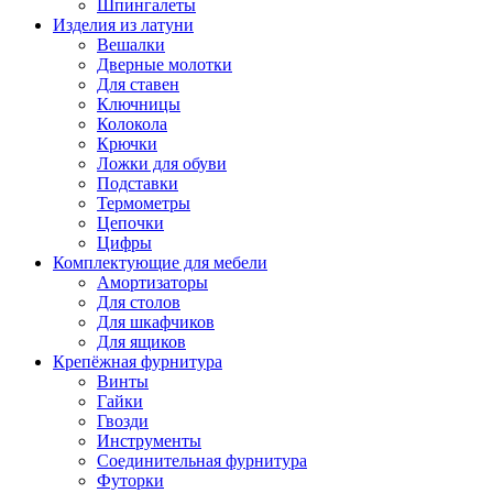
Шпингалеты
Изделия из латуни
Вешалки
Дверные молотки
Для ставен
Ключницы
Колокола
Крючки
Ложки для обуви
Подставки
Термометры
Цепочки
Цифры
Комплектующие для мебели
Амортизаторы
Для столов
Для шкафчиков
Для ящиков
Крепёжная фурнитура
Винты
Гайки
Гвозди
Инструменты
Соединительная фурнитура
Футорки