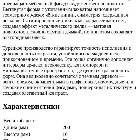
превращает мебельный фасад в художественное полотно.
Вытянутая форма с утоплённым захватом напоминает
геометрию ар-деко: чёткие линии, симметрия, сдержанная
роскошь. Сатинированный никель мягко рассеивает свет,
создавая эффект металлического шёлка — матовая
поверхность словно окутана дымкой, но при этом сохраняет
благородный блеск.
Турецкое производство гарантирует точность исполнения и
долговечность покрытия, устойчивого к ежедневным
прикосновениям и времени. Эта ручка органично дополняет
интерьеры ар-деко, неоклассику, контемпорари и
минималистичные пространства, где ценится графичность
форм. Она великолепно сочетается с тёмным деревом —
венге, орехом, окрашенными в графитовые, изумрудные или
глубокие синие оттенки фасадами, подчёркивая их текстуру и
создавая элегантный контраст.
Характеристики
Вес и габариты
Длина (мм)
200
Высота (мм)
16