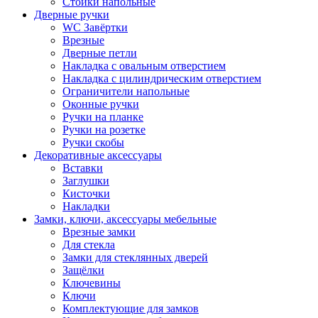
Стойки напольные
Дверные ручки
WC Завёртки
Врезные
Дверные петли
Накладка с овальным отверстием
Накладка с цилиндрическим отверстием
Ограничители напольные
Оконные ручки
Ручки на планке
Ручки на розетке
Ручки скобы
Декоративные аксессуары
Вставки
Заглушки
Кисточки
Накладки
Замки, ключи, аксессуары мебельные
Врезные замки
Для стекла
Замки для стеклянных дверей
Защёлки
Ключевины
Ключи
Комплектующие для замков