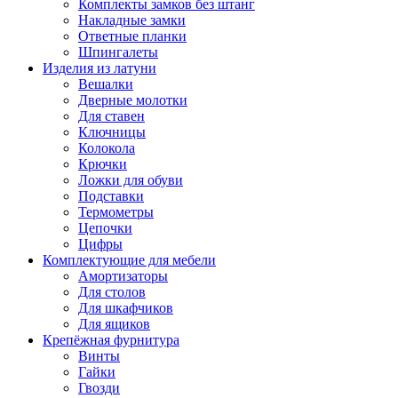
Комплекты замков без штанг
Накладные замки
Ответные планки
Шпингалеты
Изделия из латуни
Вешалки
Дверные молотки
Для ставен
Ключницы
Колокола
Крючки
Ложки для обуви
Подставки
Термометры
Цепочки
Цифры
Комплектующие для мебели
Амортизаторы
Для столов
Для шкафчиков
Для ящиков
Крепёжная фурнитура
Винты
Гайки
Гвозди