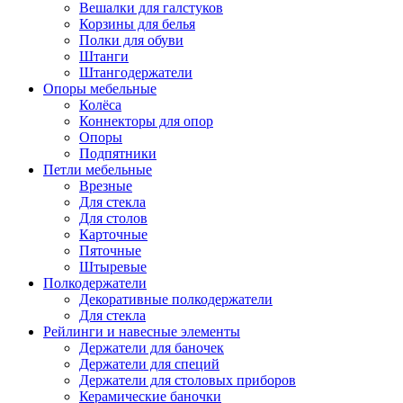
Вешалки для галстуков
Корзины для белья
Полки для обуви
Штанги
Штангодержатели
Опоры мебельные
Колёса
Коннекторы для опор
Опоры
Подпятники
Петли мебельные
Врезные
Для стекла
Для столов
Карточные
Пяточные
Штыревые
Полкодержатели
Декоративные полкодержатели
Для стекла
Рейлинги и навесные элементы
Держатели для баночек
Держатели для специй
Держатели для столовых приборов
Керамические баночки